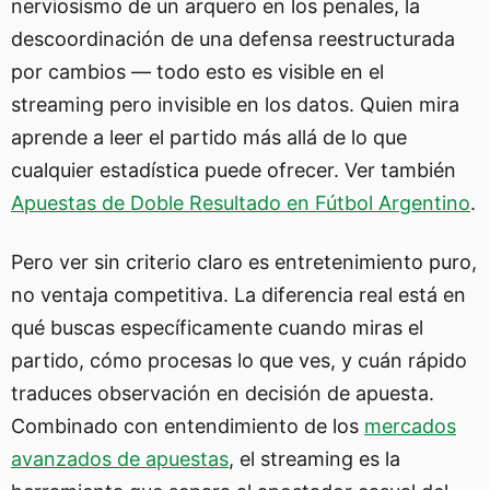
nerviosismo de un arquero en los penales, la
descoordinación de una defensa reestructurada
por cambios — todo esto es visible en el
streaming pero invisible en los datos. Quien mira
aprende a leer el partido más allá de lo que
cualquier estadística puede ofrecer. Ver también
Apuestas de Doble Resultado en Fútbol Argentino
.
Pero ver sin criterio claro es entretenimiento puro,
no ventaja competitiva. La diferencia real está en
qué buscas específicamente cuando miras el
partido, cómo procesas lo que ves, y cuán rápido
traduces observación en decisión de apuesta.
Combinado con entendimiento de los
mercados
avanzados de apuestas
, el streaming es la