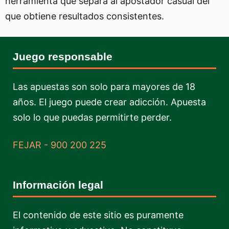
herramienta que separa al apostador casual del
que obtiene resultados consistentes.
Juego responsable
Las apuestas son solo para mayores de 18
años. El juego puede crear adicción. Apuesta
solo lo que puedas permitirte perder.
FEJAR - 900 200 225
Información legal
El contenido de este sitio es puramente