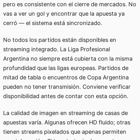
pero es consistente con el cierre de mercados. No
vas a ver un gol y encontrar que la apuesta ya
cerró — el sistema está sincronizado.
No todos los partidos están disponibles en
streaming integrado. La Liga Profesional
Argentina no siempre está cubierta con la misma
profundidad que las ligas europeas. Partidos de
mitad de tabla o encuentros de Copa Argentina
pueden no tener transmisión. Conviene verificar
disponibilidad antes de contar con esta opción.
La calidad de imagen en streaming de casas de
apuestas varía. Algunas ofrecen HD fluido; otras
tienen streams pixelados que apenas permiten