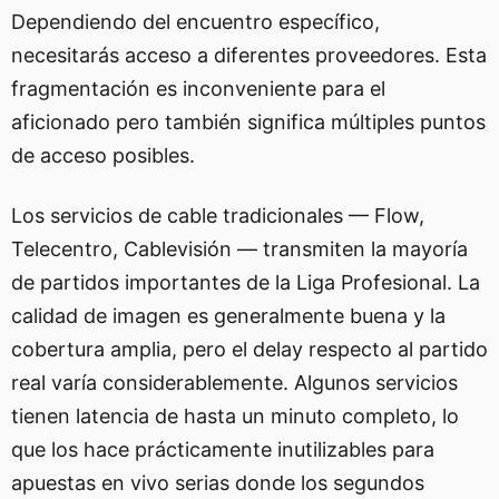
Dependiendo del encuentro específico,
necesitarás acceso a diferentes proveedores. Esta
fragmentación es inconveniente para el
aficionado pero también significa múltiples puntos
de acceso posibles.
Los servicios de cable tradicionales — Flow,
Telecentro, Cablevisión — transmiten la mayoría
de partidos importantes de la Liga Profesional. La
calidad de imagen es generalmente buena y la
cobertura amplia, pero el delay respecto al partido
real varía considerablemente. Algunos servicios
tienen latencia de hasta un minuto completo, lo
que los hace prácticamente inutilizables para
apuestas en vivo serias donde los segundos