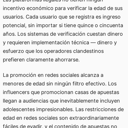
incentivo económico para verificar la edad de sus
usuarios. Cada usuario que se registra es ingreso
potencial, sin importar si tiene quince o cincuenta
años. Los sistemas de verificación cuestan dinero
y requieren implementación técnica — dinero y
esfuerzo que los operadores clandestinos
prefieren claramente ahorrarse.
La promoción en redes sociales alcanza a
menores de edad sin ningún filtro efectivo. Los
influencers que promocionan casas de apuestas
llegan a audiencias que inevitablemente incluyen
adolescentes impresionables. Las restricciones de
edad en redes sociales son extraordinariamente
fáciles de evadir, y el contenido de apuestas no