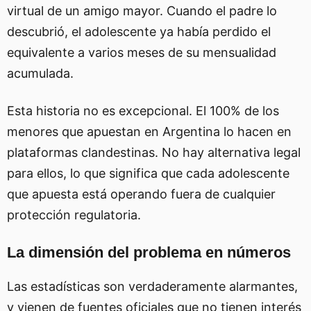
virtual de un amigo mayor. Cuando el padre lo
descubrió, el adolescente ya había perdido el
equivalente a varios meses de su mensualidad
acumulada.
Esta historia no es excepcional. El 100% de los
menores que apuestan en Argentina lo hacen en
plataformas clandestinas. No hay alternativa legal
para ellos, lo que significa que cada adolescente
que apuesta está operando fuera de cualquier
protección regulatoria.
La dimensión del problema en números
Las estadísticas son verdaderamente alarmantes,
y vienen de fuentes oficiales que no tienen interés