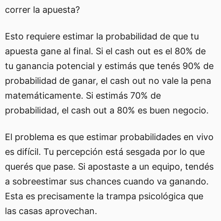
correr la apuesta?
Esto requiere estimar la probabilidad de que tu
apuesta gane al final. Si el cash out es el 80% de
tu ganancia potencial y estimás que tenés 90% de
probabilidad de ganar, el cash out no vale la pena
matemáticamente. Si estimás 70% de
probabilidad, el cash out a 80% es buen negocio.
El problema es que estimar probabilidades en vivo
es difícil. Tu percepción está sesgada por lo que
querés que pase. Si apostaste a un equipo, tendés
a sobreestimar sus chances cuando va ganando.
Esta es precisamente la trampa psicológica que
las casas aprovechan.