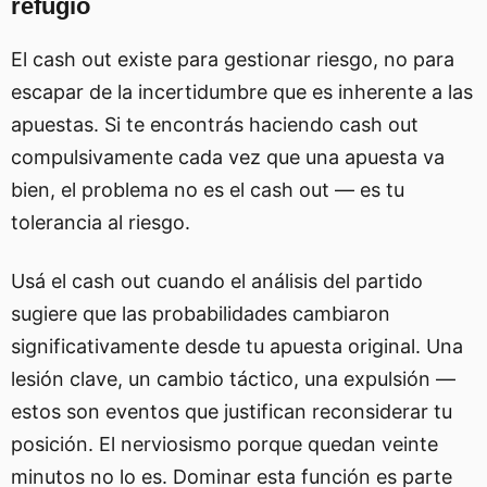
refugio
El cash out existe para gestionar riesgo, no para
escapar de la incertidumbre que es inherente a las
apuestas. Si te encontrás haciendo cash out
compulsivamente cada vez que una apuesta va
bien, el problema no es el cash out — es tu
tolerancia al riesgo.
Usá el cash out cuando el análisis del partido
sugiere que las probabilidades cambiaron
significativamente desde tu apuesta original. Una
lesión clave, un cambio táctico, una expulsión —
estos son eventos que justifican reconsiderar tu
posición. El nerviosismo porque quedan veinte
minutos no lo es. Dominar esta función es parte