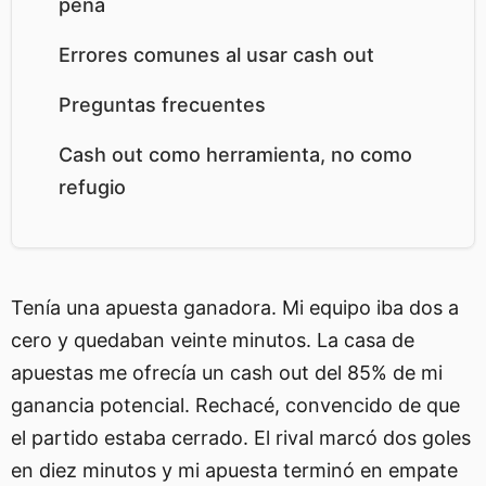
pena
Errores comunes al usar cash out
Preguntas frecuentes
Cash out como herramienta, no como
refugio
Tenía una apuesta ganadora. Mi equipo iba dos a
cero y quedaban veinte minutos. La casa de
apuestas me ofrecía un cash out del 85% de mi
ganancia potencial. Rechacé, convencido de que
el partido estaba cerrado. El rival marcó dos goles
en diez minutos y mi apuesta terminó en empate