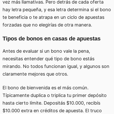
vez más llamativas. Pero detrás de cada oferta
hay letra pequeña, y esa letra determina si el bono
te beneficia o te atrapa en un ciclo de apuestas
forzadas que no elegirías de otra manera.
Tipos de bonos en casas de apuestas
Antes de evaluar si un bono vale la pena,
necesitas entender qué tipo de bono estás
mirando. No todos funcionan igual, y algunos son
claramente mejores que otros.
El bono de bienvenida es el más común.
Típicamente duplica o triplica tu primer depósito
hasta cierto límite. Depositás $10.000, recibís
$10.000 extra en créditos de apuesta. El truco