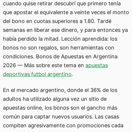
cuando quise retirar descubrí que primero tenía
que apostar el equivalente a veinte veces el monto
del bono en cuotas superiores a 1.80. Tardé
semanas en liberar ese dinero, y para entonces ya
había perdido la mitad. Lección aprendida: los
bonos no son regalos, son herramientas con
condiciones. Bonos de Apuestas en Argentina
2026 — Más sobre este tema en
apuestas
deportivas futbol argentino
.
En el mercado argentino, donde el 36% de los
adultos ha utilizado alguna vez un sitio de
apuestas online, los bonos son el gancho más
común para captar nuevos usuarios. Las casas
compiten agresivamente con promociones cada