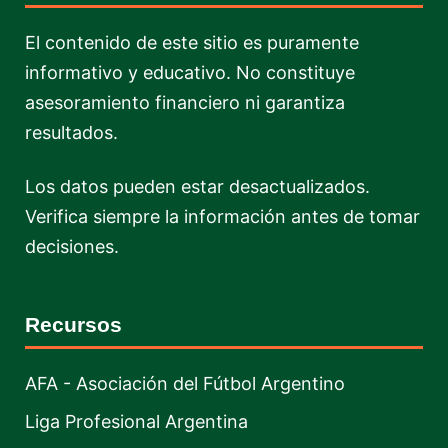
El contenido de este sitio es puramente
informativo y educativo. No constituye
asesoramiento financiero ni garantiza
resultados.
Los datos pueden estar desactualizados.
Verifica siempre la información antes de tomar
decisiones.
Recursos
AFA - Asociación del Fútbol Argentino
Liga Profesional Argentina