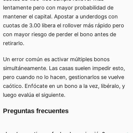
lentamente pero con mayor probabilidad de
mantener el capital. Apostar a underdogs con
cuotas de 3.00 libera el rollover más rápido pero
con mayor riesgo de perder el bono antes de
retirarlo.
Un error común es activar múltiples bonos
simultáneamente. Las casas suelen impedir esto,
pero cuando no lo hacen, gestionarlos se vuelve
caótico. Enfócate en un bono a la vez, libéralo, y
luego evalúa el siguiente.
Preguntas frecuentes