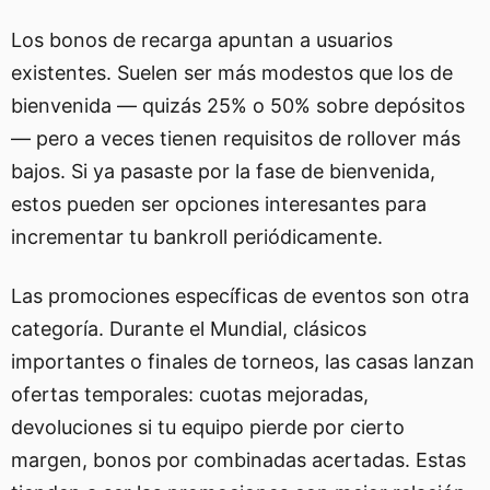
Los bonos de recarga apuntan a usuarios
existentes. Suelen ser más modestos que los de
bienvenida — quizás 25% o 50% sobre depósitos
— pero a veces tienen requisitos de rollover más
bajos. Si ya pasaste por la fase de bienvenida,
estos pueden ser opciones interesantes para
incrementar tu bankroll periódicamente.
Las promociones específicas de eventos son otra
categoría. Durante el Mundial, clásicos
importantes o finales de torneos, las casas lanzan
ofertas temporales: cuotas mejoradas,
devoluciones si tu equipo pierde por cierto
margen, bonos por combinadas acertadas. Estas