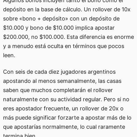
Algunos bonos incluyen tanto el bono como el
depósito en la base de cálculo. Un rollover de 10x
sobre «bono + depósito» con un depósito de
$10.000 y bono de $10.000 implica apostar
$200.000, no $100.000. Esta diferencia es enorme
y a menudo está oculta en términos que pocos
leen.
Con seis de cada diez jugadores argentinos
apostando al menos semanalmente, las casas
saben que muchos completarán el rollover
naturalmente con su actividad regular. Pero si no
eres apostador frecuente, un rollover de 20x o
más puede significar forzarte a apostar más de lo
que apostarías normalmente, lo cual raramente
termina bien.