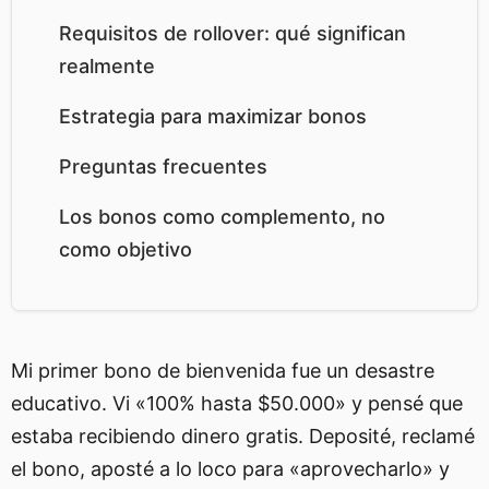
Requisitos de rollover: qué significan
realmente
Estrategia para maximizar bonos
Preguntas frecuentes
Los bonos como complemento, no
como objetivo
Mi primer bono de bienvenida fue un desastre
educativo. Vi «100% hasta $50.000» y pensé que
estaba recibiendo dinero gratis. Deposité, reclamé
el bono, aposté a lo loco para «aprovecharlo» y