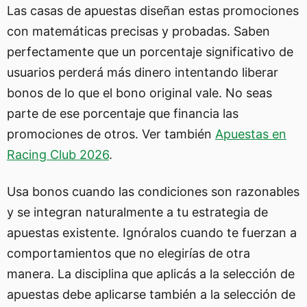
Las casas de apuestas diseñan estas promociones
con matemáticas precisas y probadas. Saben
perfectamente que un porcentaje significativo de
usuarios perderá más dinero intentando liberar
bonos de lo que el bono original vale. No seas
parte de ese porcentaje que financia las
promociones de otros. Ver también
Apuestas en
Racing Club 2026
.
Usa bonos cuando las condiciones son razonables
y se integran naturalmente a tu estrategia de
apuestas existente. Ignóralos cuando te fuerzan a
comportamientos que no elegirías de otra
manera. La disciplina que aplicás a la selección de
apuestas debe aplicarse también a la selección de